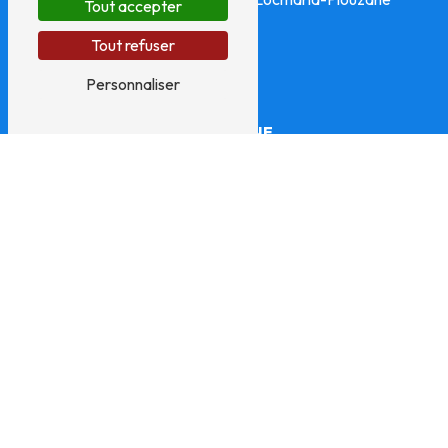
Tout accepter
Tout refuser
Personnaliser
TÉLÉPHONE
06 98 00 29 29
E-MAIL
contact@platrier-bodenes.fr
N'hésitez pas à nous
contacter