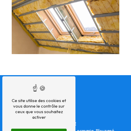
Ce site utilise des cookies et
vous donne le contrôle sur
ceux que vous souhaitez
activer
ADRESSE
11 rue de Mescouezel
29280 Locmaria-Plouzané